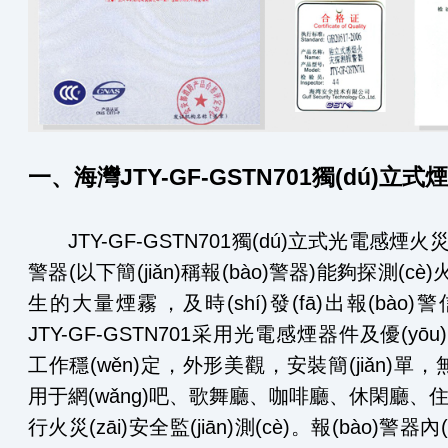
一、海灣JTY-GF-GSTN701獨(dú)立
JTY-GF-GSTN701獨(dú)立式光電感煙火災(zā
警器(以下簡(jiǎn)稱報(bào)警器)能夠探測(cè)火災(
生的大量煙霧，及時(shí)發(fā)出報(bào
JTY-GF-GSTN701采用光電感煙器件及優(yōu
工作穩(wěn)定，外形美觀，安裝簡(jiǎn)單
用于網(wǎng)吧、歌舞廳、咖啡廳、休閑廳、住
行火災(zāi)安全監(jiān)測(cè)。報(bào)警器內(