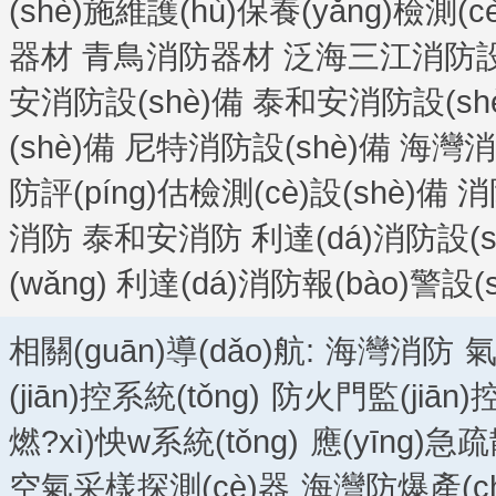
(shè)施維護(hù)保養(yǎng)檢測(c
器材
青鳥消防器材
泛海三江消防設(
安消防設(shè)備
泰和安消防設(sh
(shè)備
尼特消防設(shè)備
海灣消防
防評(píng)估檢測(cè)設(shè)備
消
消防
泰和安消防
利達(dá)消防設(s
(wǎng)
利達(dá)消防報(bào)警設(s
相關(guān)導(dǎo)航:
海灣消防
氣
(jiān)控系統(tǒng)
防火門監(jiān)控
燃?xì)怏w系統(tǒng)
應(yīng)急疏
空氣采樣探測(cè)器
海灣防爆產(ch