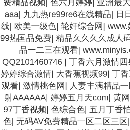
费精品视频
|
色六月婷婷
|
亚洲最
aaa
|
九九热re99re6在线精品
|
日
线
|
欧美一级色
|
轮奸综合网
|
www
99热国品免费
|
精品久久久久成人
品一二三在观看
|
www.min
QQ2101460746
|
丁香六月激情四
婷婷综合激情
|
大香蕉视频99
|
丁香
观看
|
激情桃色网
|
人妻丰满精品一
射AAAAAA
|
婷婷五月天com
|
黄网
97丁香视频
|
色综合色
|
五月丁香
色
|
无码AV免费精品一区二区三区