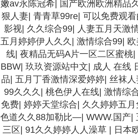
嫩av永陈冠希
|
国产欧洲欧洲精品
狠人妻
|
青青草99re
|
可以免费观看
影视
|
久久综合99
|
人妻五月天激
五月婷婷伊人久久
|
激情综合99
|
欧
线
|
夜精品无码A片一区二区蜜桃
|
BBW
|
玖玖资源站中文
|
成人 在线 
品
|
五月丁香激情深爱婷婷
|
丝袜人
99久久久
|
桃色伊人在线
|
激情综合
免费
|
婷婷天堂综合
|
久久婷婷五月
色道久久88加勒比—
|
WWW.国产
|
三区
|
91久久婷婷人人澡草
|
日本欧