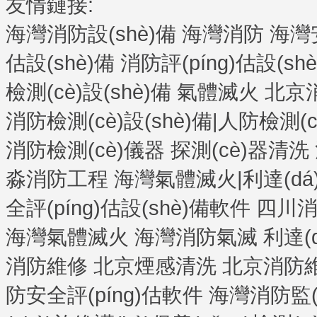
友情鏈接:
海灣消防設(shè)備
海灣消防
海灣
估設(shè)備
消防評(píng)估設(sh
檢測(cè)設(shè)備
氣體滅火
北京
消防檢測(cè)設(shè)備|人防檢測(
消防檢測(cè)儀器
探測(cè)器清洗
淼消防工程
海灣氣體滅火|利達(d
全評(píng)估設(shè)備軟件
四川消
海灣氣體滅火
海灣消防氣滅
利達(
消防維修
北京煙感清洗
北京消防
防安全評(píng)估軟件
海灣消防監(ji