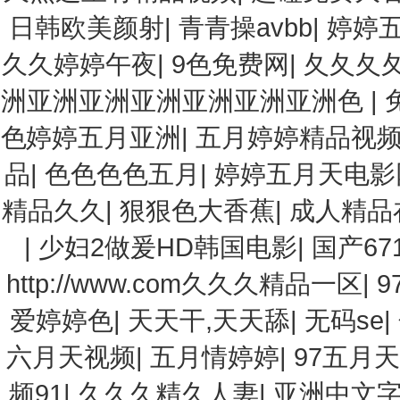
日韩欧美颜射
|
青青操avbb
|
婷婷五
久久婷婷午夜
|
9色免费网
|
夂夂夂
洲亚洲亚洲亚洲亚洲亚洲亚洲色
|
色婷婷五月亚洲
|
五月婷婷精品视
品
|
色色色色五月
|
婷婷五月天电影
精品久久
|
狠狠色大香蕉
|
成人精品
|
少妇2做爰HD韩国电影
|
国产67
http://www.com久久久精品一区
|
9
爱婷婷色
|
天天干,天天舔
|
无码se
|
六月天视频
|
五月情婷婷
|
97五月天
频91
|
久久久精久人妻
|
亚洲中文