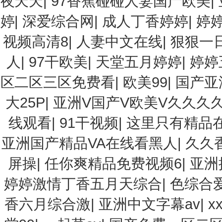
夜天天
|
97香蕉碰碰人妻国产欧美
|
婷
|
深爱综合网
|
成人丁香婷婷
|
婷
视频高清8
|
人妻中文在线
|
狠狠一
人
|
97干欧美
|
天堂五月婷婷
|
婷婷
区二区三区免费看
|
欧美99
|
国产亚
大25P
|
亚洲V国产V欧美V久久久
线观看
|
91干视频
|
这里只有精品
亚洲国产精品VA在线看黑人
|
久久
屏操
|
任你爽精品免费视频6
|
亚洲
婷婷激情丁香五月天综合
|
色综合
香六月综合激
|
亚洲中文字幕av
|
x