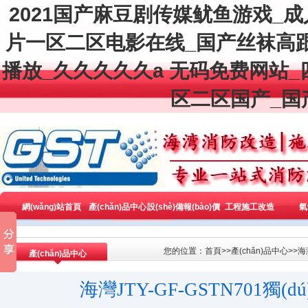
2021国产麻豆剧传媒鱿鱼游戏_
片一区二区电影在线_国产丝袜高
播放_久久久久久a 无码免费网站
区二区国产_国
網(wǎng)站首頁
產(chǎn)品中心
設(shè)備報(bào)價
工程施工改造
氣
全國區(qū)域銷售
(jià)
您的位置：
首頁
>>
產(chǎn)品中心
>>
海
產(chǎn)品中心
海灣JTY-GF-GSTN701獨(