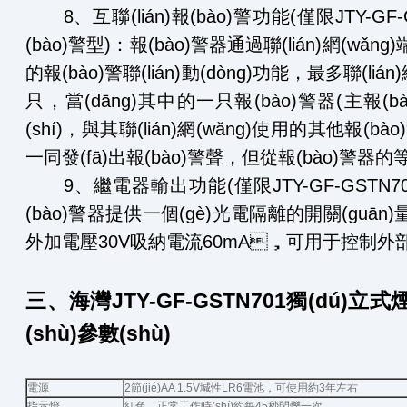
8、互聯(lián)報(bào)警功能(僅限JTY-GF-G
(bào)警型)：報(bào)警器通過聯(lián)網(wǎ
的報(bào)警聯(lián)動(dòng)功能，最多聯(liá
只，當(dāng)其中的一只報(bào)警器(主報(
(shí)，與其聯(lián)網(wǎng)使用的其他報(bà
一同發(fā)出報(bào)警聲，但從報(bào)警器的
9、繼電器輸出功能(僅限JTY-GF-GST
(bào)警器提供一個(gè)光電隔離的開關(guā
外加電壓30V吸納電流60mA，可用于控制外部設
三、海灣JTY-GF-GSTN701獨(dú)
(shù)參數(shù)
電源
2節(jié)AA 1.5V堿性LR6電池，可使用約3年左右
指示燈
紅色，正常工作時(shí)約每45秒閃爍一次