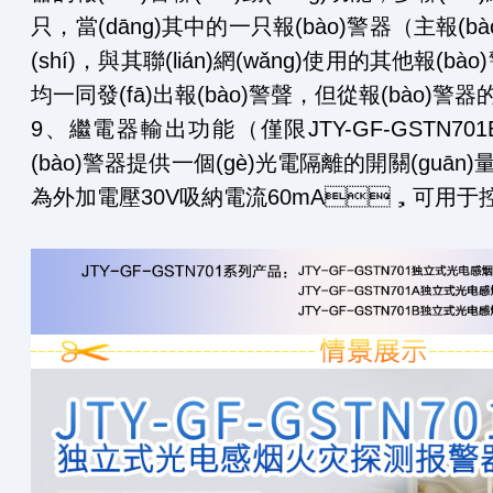
只，當(dāng)其中的一只報(bào)警器（主報(b
(shí)，與其聯(lián)網(wǎng)使用的其他報(
均一同發(fā)出報(bào)警聲，但從報(bào)警器的等不
9、繼電器輸出功能（僅限JTY-GF-GSTN
(bào)警器提供一個(gè)光電隔離的開關(guān
為外加電壓30V吸納電流60mA，可用于控