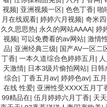
视频
|
亚洲视频一区
|
色色丁香
|
啪
月在线观看
|
婷婷六月视频
|
奇米四
久久思思热
|
永久的网站AAAA
|
婷
视频
|
可以免费看的av网站
|
激情
品
|
亚洲经典三级
|
国产AV一区二
丁香
|
一本久道综合色婷婷五月
|
人
天激情
|
日本3级片偷拍网站
|
日韩
综合
|
丁香五月av
|
婷婷色av
|
五月
在线 性爱
|
亚洲性受XXXX五月丁
99精品在
|
伍月婷婷六月丁香
|
天天