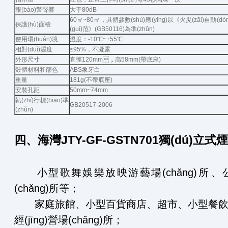
報(bào)警聲響
大于80dB
60㎡~80㎡，具體參數(shù)應(yīng)以《火災(zāi)自動(dòng
保護(hù)面積
(guī)范》(GB50116)為準(zhǔn)
使用環(huán)境
溫度：-10℃~+55℃
相對(duì)濕度
≤95%，不凝露
外形尺寸
直徑120mm，高58mm(帶底座)
殼體材料和顏色
ABS象牙白
重量
181g(不帶底座)
安裝孔距
50mm~74mm
執(zhí)行標(biāo)準
GB20517-2006
(zhǔn)
四、
海灣JTY-GF-GSTN701獨(dú)立式
小型歌舞娛樂放映游藝場(chǎng)所、公
(chǎng)所等；
家庭旅館、小型百貨商店、超市、小型餐飲場
經(jīng)營場(chǎng)所；