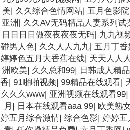
美
|
久久综合色情网站
|
五月色影院
亚洲
|
久久AV无码精品人妻系列试
日日日日做夜夜夜夜无码
|
九九视
碰男人色
|
久久人人九九
|
五月丁香
婷婷色五月大香蕉在线
|
天天人人
洲欧美
|
久久总和99
|
日韩成人精品
香
|
91啪啪视频
|
99精品在线观看
|
久久久www
|
亚洲视频在线观看99
月
|
日本在线观看aaa 99
|
欧美熟女
婷五月综合激情
|
综合色影
|
婷婷五
看
|
任你操精品免费
|
六月丁香网
|