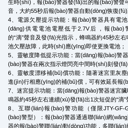
生時(shí)，報(bào)警器發(fā)出的報(bào
音，大約55秒后報(bào)警器自動(dòng)恢復(fù)正常
4、電源欠壓提示功能：報(bào)警器具有電池電
(dāng)供電電池電壓低于2.7V后，報(bà
的“滴”聲音及發(fā)光指示，蜂鳴器約45秒左右鳴叫一
池欠壓故障，此時(shí)應(yīng)即使更換電池；
5、靈敏度降低提示功能：當(dāng)報(bào)警
(bào)警器在兩次指示燈閃亮中間時(shí)刻發(fā)
6、靈敏度漂移補(bǔ)償功能：隨著迷宮里灰塵的堆
進(jìn)行相應(yīng)的補(bǔ)償，可有效延長
7、迷宮提示功能：當(dāng)報(bào)警器迷宮臟時(s
鳴器約45秒左右連續(xù)發(fā)出1次短促的“滴”聲
8、互聯(lián)報(bào)警功能（僅限JTY-GF-G
(bào)警型）：報(bào)警器通過聯(lián)網(wǎ
器的報(bào)警聯(lián)動(dòng)功能，多聯(lián)