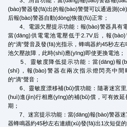
3、消音功能：當(dāng)報(bào)警器報(bào)警
(bào)警器發(fā)出的報(bào)警聲可以通過測(
后報(bào)警器自動(dòng)恢復(fù)正常；
4、電源欠壓提示功能：報(bào)警器具有電
當(dāng)供電電池電壓低于2.7V后，報(bà
的“滴”聲音及發(fā)光指示，蜂鳴器約45秒左
池欠壓故障，此時(shí)應(yīng)即使更換電池；
5、靈敏度降低提示功能：當(dāng)報
(shí)，報(bào)警器在兩次指示燈閃亮中間
的“滴”聲音；
6、靈敏度漂移補(bǔ)償功能：隨著迷宮里
(huì)進(jìn)行相應(yīng)的補(bǔ)償，可
期；
7、迷宮提示功能：當(dāng)報(bào)警器迷宮
器蜂鳴器約45秒左右連續(xù)發(fā)出1次短促的“滴”