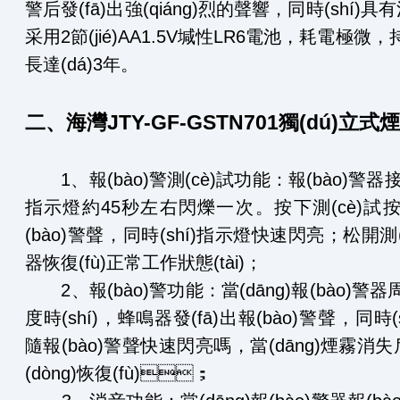
警后發(fā)出強(qiáng)烈的聲響，同時(shí)
采用2節(jié)AA1.5V堿性LR6電池，耗電極微
長達(dá)3年。
二、海灣JTY-GF-GSTN701獨(dú)立
1、報(bào)警測(cè)試功能：報(bào)
指示燈約45秒左右閃爍一次。按下測(cè)試按
(bào)警聲，同時(shí)指示燈快速閃亮；松開測(cè
器恢復(fù)正常工作狀態(tài)；
2、報(bào)警功能：當(dāng)報(bào)
度時(shí)，蜂鳴器發(fā)出報(bào)警聲，同時
隨報(bào)警聲快速閃亮嗎，當(dāng)煙霧消失后
(dòng)恢復(fù)；