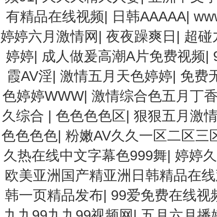
有精品在线视频
|
日韩AAAAA
|
ww
婷婷六月激情网
|
夜夜躁爽日
|
超碰
婷婷
|
成人做爰高潮A片免费视频
|
霞AV淫
|
激情五月天色婷婷
|
免费
色婷婷WWW
|
激情综合色五月丁
久综合
|
色色色色区
|
狠狠五月激
色色色色
|
粉嫩AV久久一区二区三
久热在线中文字幕色999舞
|
婷婷久
欧美亚洲国产精亚洲日韩精品在线
韩一页精品发布
|
99爱免费在线视
九九99九九99视频网
|
五月六月播