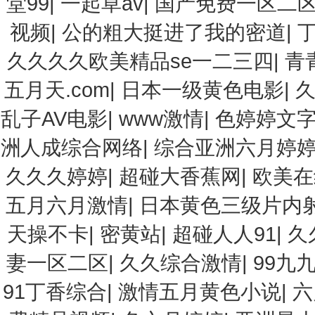
堂99
|
一起草av
|
国产免费一区二区三
视频
|
公的粗大挺进了我的密道
|
久久久久欧美精品se一二三四
|
青
五月天.com
|
日本一级黄色电影
|
乱子AV电影
|
www激情
|
色婷婷文
洲人成综合网络
|
综合亚洲六月婷
久久久婷婷
|
超碰大香蕉网
|
欧美在
五月六月激情
|
日本黄色三级片内
天操不卡
|
密黄站
|
超碰人人91
|
久
妻一区二区
|
久久综合激情
|
99九
91丁香综合
|
激情五月黄色小说
|
六