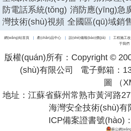
防電話系統(tǒng)
消防應(yīng)急
灣技術(shù)視頻
全國區(qū)域銷
網(wǎng)站首頁
|
產(chǎn)品中心
|
設(shè)備報(bào)價(jià)
|
工程施工改
于我們
版權(quán)所有：Copyright 
(shù)有限公司 電子郵箱：133
圖 （
X
地址：江蘇省蘇州常熟市黃河路275號(hào
海灣安全技術(shù)
ICP備案證書號(hào)
蘇公網(wǎng