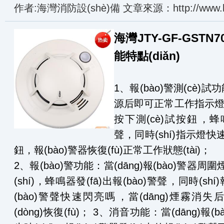
作者:海灣消防設(shè)備 文章來源：http://www.hn
海灣JTY-GF-GSTN
能特點(diǎn)
1、報(bào)警測(cè
源后即可正常工作指示燈約
按下測(cè)試按鈕，蜂鳴
聲，同時(shí)指示燈快
鈕，報(bào)警器恢復(fù)正常工作狀態(tài)；
2、報(bào)警功能：當(dāng)報(bào)警器
(shí)，蜂鳴器發(fā)出報(bào)警聲，同時(s
(bào)警聲快速閃亮嗎，當(dāng)煙霧消失
(dòng)恢復(fù)； 3、消音功能：當(dāng)報(