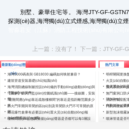
別墅、豪華住宅等。 海灣JTY-GF-GST
探測(cè)器,海灣獨(dú)立式煙感,海灣獨(dú)立
智淼君安（江蘇）消防工程技術(shù)有限公司
h
上一篇：沒有了！ 下一篇：
JTY-GF
最新動(dòng)態
熱門文章
(tài)
海灣5000碼表與 GB18030 編碼如何映射兼容？
明桿閘閥更換
建筑管道安裝基礎(chǔ)知識(shí)
火災(zāi)自動(
敷保護(hù)
海灣消防總線制被控設(shè)備的手動(dòng)啟動(dòng)與
濕式系統(tǒng)
停動(dòng)操作
【圖解】防火門監(jiān)控圖紙識(shí)圖——接線圖，安裝
無門窗洞口防火
圖
項(xiàng)
“避難間應(yīng)靠近疏散樓梯間”的靠近是指距離范圍多少
消防控制室配電線
米
自動(dòng)切
防火門常開與常閉的區(qū)別及常閉防火門不可常開的原
門的高度如果齊平
因
煙花爆竹倉庫有必要設(shè)置火災(zāi)自動(dòng)報
新型泡沫噴霧滅火
(bào)警系統(tǒng)嗎
樓梯間應(yīng)急廣播揚(yáng)聲器是否都可以每3層設
噴淋管道是否
(shè)置一個(gè)音箱？