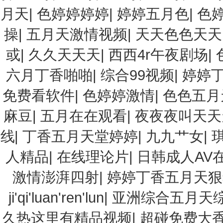
月天
|
色婷婷婷婷
|
婷婷五月色
|
色
操
|
五月天激情视频
|
天天色色天天
或
|
久久天天天
|
西西4r午夜剧场
|
六月丁香啪啪
|
综合99视频
|
婷婷
免费看软件
|
色婷婷激情
|
色色五月
麻豆
|
五月在在观看
|
夜夜夜叫天天
线
|
丁香五月天堂婷婷
|
九九艹女
|
人精品
|
在线理论片
|
日韩成人AV
激情澎湃四射
|
婷婷丁香五月天狠
ji'qi'luan'ren'lun
|
亚洲综合五月天
久热这里有精品视频
|
超碰免费大